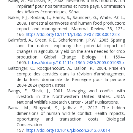
Bailly, G., Fortassin, F., 2008. Revenons à nos moutons
: un
impératif pour nos territoires et notre pays. Commission
des Affaires économiques, Sénat.
Baker, P.J., Boitani, L., Harris, S., Saunders, G., White, P.C.L.,
2008. Terrestrial carnivores and human food production:
impact and management. Mammal Review 38, 123–
166.
https://doi.org/10.1111/j.1365-2907.2008.00122.x
Balmford, A., Green, R.E., Scharlemann, J.P.W., 2005. Sparing
land for nature: exploring the potential impact of
changes in agricultural yield on the area needed for crop
production. Global Change Biology 11, 1594–
1605.
https://doi.org/10.1111/j.1365-2486.2005.001035.x
Baltzinger, C., Rocquencourt, A., Ballon, P., 2004. Prise en
compte des cervidés dans la révision d’aménagement
de la forêt domaniale de Perseigne pour la période
2004-2024 (report). irstea.
Bangs, E., Shivik, J., 2001. Managing wolf conflict with
livestock in the Northwestern United States. USDA
National Wildlife Research Center - Staff Publications.
Barua, M., Bhagwat, S., Jadhav, S., 2012. The hidden
dimensions of human–wildlife conflict: Health impacts,
opportunity and transaction costs. Biological
Conservation
157.
https://doi.org/10.1016/j.biocon.2012.07.014