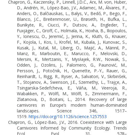
Chapron, G., Kaczensky, P., Linnell, J.D.C., Arx, M. von, Huber,
D., Andrén, H., López-Bao, J.V., Adamec, M., Álvares, F.,
Anders, O., Balčiauskas, L., Balys, V., Bedő, P., Bego, F.,
Blanco, J.C., Breitenmoser, U., Brøseth, H., Bufka, L.,
Bunikyte, R., Ciucci, P., Dutsov, A., Engleder, T.,
Fuxjäger, C., Groff, C., Holmala, K., Hoxha, B., Iliopoulos,
Y., Ionescu, O., Jeremić, J., Jerina, K., Kluth, G., Knauer,
F., Kojola, I., Kos, I., Krofel, M., Kubala, J., Kunovac, S.,
Kusak, J., Kutal, M., Liberg, O., Majić, A., Männil, P.,
Manz, R., Marboutin, E., Marucco, F., Melovski, D.,
Mersini, K., Mertzanis, Y., Mysłajek, R.W., Nowak, S.,
Odden, J., Ozolins, J., Palomero, G., Paunović, M.,
Persson, J., Potočnik, H., Quenette, P.-Y., Rauer, G.,
Reinhardt, I., Rigg, R., Ryser, A., Salvatori, V., Skrbinšek,
T., Stojanov, A., Swenson, J.E., Szemethy, L., Trajçe, A.,
Tsingarska-Sedefcheva, E., Váňa, M., Veeroja, R.,
Wabakken, P., Wölfl, M., Wölfl, S., Zimmermann, F.,
Zlatanova, D., Boitani, L., 2014. Recovery of large
carnivores in Europe’s modern human-dominated
landscapes. Science 346, 1517–
1519.
https://doi.org/10.1126/science.1257553
Chapron, G., López-Bao, J.V., 2016. Coexistence with Large
Carnivores Informed by Community Ecology. Trends
Ecol Evol 31, 578–