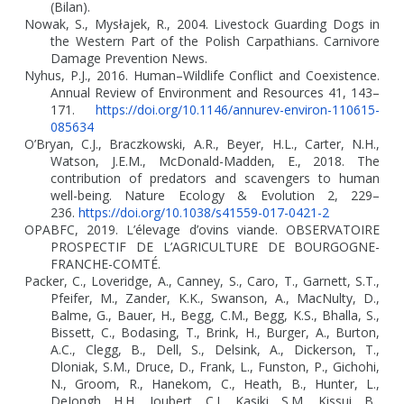
(Bilan).
Nowak, S., Mysłajek, R., 2004. Livestock Guarding Dogs in
the Western Part of the Polish Carpathians. Carnivore
Damage Prevention News.
Nyhus, P.J., 2016. Human–Wildlife Conflict and Coexistence.
Annual Review of Environment and Resources 41, 143–
171.
https://doi.org/10.1146/annurev-environ-110615-
085634
O’Bryan, C.J., Braczkowski, A.R., Beyer, H.L., Carter, N.H.,
Watson, J.E.M., McDonald-Madden, E., 2018. The
contribution of predators and scavengers to human
well-being. Nature Ecology & Evolution 2, 229–
236.
https://doi.org/10.1038/s41559-017-0421-2
OPABFC, 2019. L’élevage d’ovins viande. OBSERVATOIRE
PROSPECTIF DE L’AGRICULTURE DE BOURGOGNE-
FRANCHE-COMTÉ.
Packer, C., Loveridge, A., Canney, S., Caro, T., Garnett, S.T.,
Pfeifer, M., Zander, K.K., Swanson, A., MacNulty, D.,
Balme, G., Bauer, H., Begg, C.M., Begg, K.S., Bhalla, S.,
Bissett, C., Bodasing, T., Brink, H., Burger, A., Burton,
A.C., Clegg, B., Dell, S., Delsink, A., Dickerson, T.,
Dloniak, S.M., Druce, D., Frank, L., Funston, P., Gichohi,
N., Groom, R., Hanekom, C., Heath, B., Hunter, L.,
DeIongh, H.H., Joubert, C.J., Kasiki, S.M., Kissui, B.,