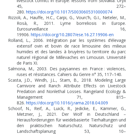
livestock conflict in Europe: lessons from Slovakia. Oryx
45, 272–
280.
https://doi.org/10.1017/S0030605310000074
Rizzoli, A., Hauffe, H.C., Carpi, G., Vourc’h, G.I., Neteler, M.,
Rosà, R., 2011. Lyme borreliosis in Europe.
Eurosurveillance 16,
19906.
https://doi.org/10.2807/ese.16.27.19906-en
Rolland, L., 2006. Intégration par les systèmes d’élevage
extensif ovin et bovin de race limousine des milieux
humides et des landes à bruyères tu territoire du parc
naturel régional de Millevaches en Limousin. Université
de Paris XI.
Salmona, M., 2003. Des paysannes en France
: violences,
ruses et résistances. Cahiers du Genre n° 35, 117–140.
Scasta, J.D., Windh, J.L., Stam, B., 2018. Modeling Large
Carnivore and Ranch Attribute Effects on Livestock
Predation and Nonlethal Losses. Rangeland Ecology &
Management 71, 815–
826.
https://doi.org/10.1016/j.rama.2018.04.009
Schoof, N., Reif, A., Luick, R., Jedicke, E., Kämmer, G.,
Metzner, J., 2021. Der Wolf in Deutschland –
Herausforderungen für weidebasierte Tierhaltungen und
den praktischen Naturschutz. Naturschutz und
Landschaftsplanung 53, 10–