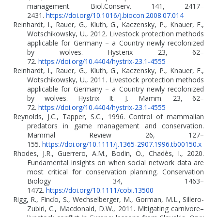
management. Biol.Conserv. 141, 2417–
2431.
https://doi.org/10.1016/j.biocon.2008.07.014
Reinhardt, I., Rauer, G., Kluth, G., Kaczensky, P., Knauer, F.,
Wotschikowsky, U., 2012. Livestock protection methods
applicable for Germany – a Country newly recolonized
by wolves. Hysterix 23, 62–
72.
https://doi.org/10.4404/hystrix-23.1-4555
Reinhardt, I., Rauer, G., Kluth, G., Kaczensky, P., Knauer, F.,
Wotschikowsky, U., 2011. Livestock protection methods
applicable for Germany – a Country newly recolonized
by wolves. Hystrix It. J. Mamm. 23, 62–
72.
https://doi.org/10.4404/hystrix-23.1-4555
Reynolds, J.C., Tapper, S.C., 1996. Control of mammalian
predators in game management and conservation.
Mammal Review 26, 127–
155.
https://doi.org/10.1111/j.1365-2907.1996.tb00150.x
Rhodes, J.R., Guerrero, A.M., Bodin, Ö., Chadès, I., 2020.
Fundamental insights on when social network data are
most critical for conservation planning. Conservation
Biology 34, 1463–
1472.
https://doi.org/10.1111/cobi.13500
Rigg, R., Finďo, S., Wechselberger, M., Gorman, M.L., Sillero-
Zubiri, C., Macdonald, D.W., 2011. Mitigating carnivore–