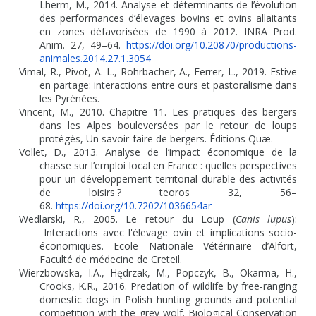
Lherm, M., 2014. Analyse et déterminants de l’évolution
des performances d’élevages bovins et ovins allaitants
en zones défavorisées de 1990 à 2012. INRA Prod.
Anim. 27, 49–64.
https://doi.org/10.20870/productions-
animales.2014.27.1.3054
Vimal, R., Pivot, A.-L., Rohrbacher, A., Ferrer, L., 2019. Estive
en partage: interactions entre ours et pastoralisme dans
les Pyrénées.
Vincent, M., 2010. Chapitre 11. Les pratiques des bergers
dans les Alpes bouleversées par le retour de loups
protégés, Un savoir-faire de bergers. Éditions Quæ.
Vollet, D., 2013. Analyse de l’impact économique de la
chasse sur l’emploi local en France
: quelles perspectives
pour un développement territorial durable des activités
de loisirs
? teoros 32, 56–
68.
https://doi.org/10.7202/1036654ar
Wedlarski, R., 2005. Le retour du Loup (
Canis lupus
):
Interactions avec l'élevage ovin et implications socio-
économiques. Ecole Nationale Vétérinaire d’Alfort,
Faculté de médecine de Creteil.
Wierzbowska, I.A., Hędrzak, M., Popczyk, B., Okarma, H.,
Crooks, K.R., 2016. Predation of wildlife by free-ranging
domestic dogs in Polish hunting grounds and potential
competition with the grey wolf. Biological Conservation