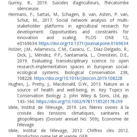
Gurrey, B., 2019. Suicides d’agriculteurs, l’hécatombe
silencieuse.
Hermans, F., Sartas, M., Schagen, B. van, Asten, P. van,
Schut, M., 2017. Social network analysis of multi-
stakeholder platforms in agricultural research for
development: Opportunities and constraints for
innovation and scaling. PLOS ONE 12,
e0169634.
https://doi.org/10.1371/journal.pone.0169634
Holzer, J.M., Adamescu, C.M., Cazacu, C., Díaz-Delgado, R.,
Dick, J., Méndez, P.F., Santamaría, L., Orenstein, D.E.,
2019. Evaluating transdisciplinary science to open
research-implementation spaces in European social-
ecological systems. Biological Conservation 238,
108228.
https://doi.org/10.1016/j.biocon.2019.108228
Hughes, J., Pretty, J., Macdonald, D.W., 2013. Nature as a
source of health and well-being, in: Key Topics in
Conservation Biology 2. John Wiley & Sons, Ltd, pp.
143–160.
https://doi.org/10.1002/9781118520178.ch9
Idele, Institut de l’élevage, 2019. Les filières ovines à la
croisée des tensions climatiques, sanitaires et
géopolitiques (Dossier annuel No. 509), Economie de
l’élevage.
Idele, Institut de l’élevage, 2012. Chiffres clés 2012.
Production ovine lait et viande. GEB.