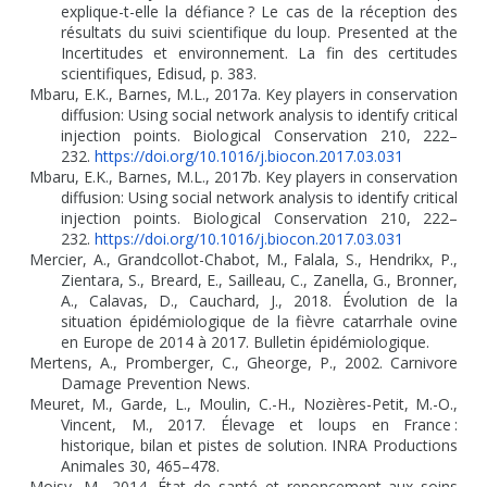
explique-t-elle la défiance
? Le cas de la réception des
résultats du suivi scientifique du loup. Presented at the
Incertitudes et environnement. La fin des certitudes
scientifiques, Edisud, p. 383.
Mbaru, E.K., Barnes, M.L., 2017a. Key players in conservation
diffusion: Using social network analysis to identify critical
injection points. Biological Conservation 210, 222–
232.
https://doi.org/10.1016/j.biocon.2017.03.031
Mbaru, E.K., Barnes, M.L., 2017b. Key players in conservation
diffusion: Using social network analysis to identify critical
injection points. Biological Conservation 210, 222–
232.
https://doi.org/10.1016/j.biocon.2017.03.031
Mercier, A., Grandcollot-Chabot, M., Falala, S., Hendrikx, P.,
Zientara, S., Breard, E., Sailleau, C., Zanella, G., Bronner,
A., Calavas, D., Cauchard, J., 2018. Évolution de la
situation épidémiologique de la fièvre catarrhale ovine
en Europe de 2014 à 2017. Bulletin épidémiologique.
Mertens, A., Promberger, C., Gheorge, P., 2002. Carnivore
Damage Prevention News.
Meuret, M., Garde, L., Moulin, C.-H., Nozières-Petit, M.-O.,
Vincent, M., 2017. Élevage et loups en France
:
historique, bilan et pistes de solution. INRA Productions
Animales 30, 465–478.
Moisy, M., 2014. État de santé et renoncement aux soins