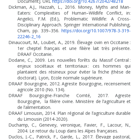
Document]. URL
https://doi.org/10.4267/2042/48218
Dickman, A.J., Hazzah, L., 2016. Money, Myths and Man-
Eaters: Complexities of Human–Wildlife Conflict, in:
Angelici, F.M. (Ed.), Problematic Wildlife: A Cross-
Disciplinary Approach. Springer International Publishing,
Cham, pp. 339–356.
https://doi.org/10.1007/978-3-319-
22246-2_16
Dinaucourt, M., Loubet, A., 2019. Élevage ovin en Occitanie
:
1er cheptel français et une filière lait très présente.
DRAAF Occitanie.
Dodane, C., 2009. Les nouvelles forêts du Massif Central
:
enjeux sociétaux et territoriaux
: ces hommes qui
plantaient des résineux pour éviter la friche (thèse de
doctorat). Lyon, Ecole normale supérieure.
DRAAF Bourgogne, 2012. Agreste Bourgogne, recensement
agricole 2010 (No. 134).
DRAAF Bourgogne-Franche Comté, 2017. Agreste
Bourgogne, la filière ovine. Ministère de l’agriculture et
de l’alimentation.
DRAAF Limousin, 2014. Plan régional de l’agriculture durable
du Limousin (2014-2020).
Duchamp, C., Genevey, veronique, Favier, F., Lacour, N.,
2004. Le retour du Loup dans les Alpes françaises.
Duclos, J.-C., Patrick, F., Garde, L., 2017. Élevage pastoral,