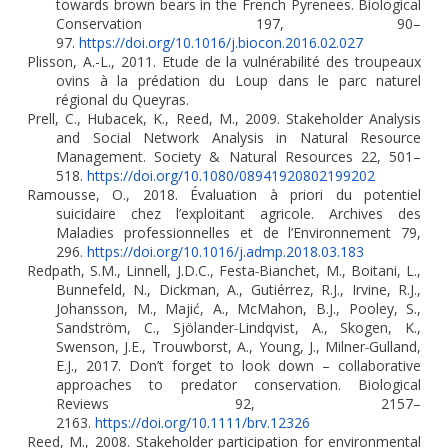
towards brown bears in the French Pyrenees. Biological
Conservation 197, 90–
97.
https://doi.org/10.1016/j.biocon.2016.02.027
Plisson, A.-L., 2011. Etude de la vulnérabilité des troupeaux
ovins à la prédation du Loup dans le parc naturel
régional du Queyras.
Prell, C., Hubacek, K., Reed, M., 2009. Stakeholder Analysis
and Social Network Analysis in Natural Resource
Management. Society & Natural Resources 22, 501–
518.
https://doi.org/10.1080/08941920802199202
Ramousse, O., 2018. Évaluation à priori du potentiel
suicidaire chez l’exploitant agricole. Archives des
Maladies professionnelles et de l’Environnement 79,
296.
https://doi.org/10.1016/j.admp.2018.03.183
Redpath, S.M., Linnell, J.D.C., Festa
‐
Bianchet, M., Boitani, L.,
Bunnefeld, N., Dickman, A., Gutiérrez, R.J., Irvine, R.J.,
Johansson, M., Majić, A., McMahon, B.J., Pooley, S.,
Sandström, C., Sjölander
‐
Lindqvist, A., Skogen, K.,
Swenson, J.E., Trouwborst, A., Young, J., Milner
‐
Gulland,
E.J., 2017. Don’t forget to look down – collaborative
approaches to predator conservation. Biological
Reviews 92, 2157–
2163.
https://doi.org/10.1111/brv.12326
Reed, M., 2008. Stakeholder participation for environmental