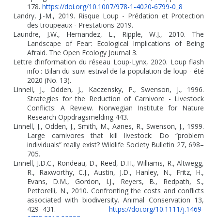
178.
https://doi.org/10.1007/978-1-4020-6799-0_8
Landry, J.-M., 2019. Risque Loup - Prédation et Protection
des troupeaux - Prestations 2019.
Laundre, J.W., Hernandez, L., Ripple, W.J., 2010. The
Landscape of Fear: Ecological Implications of Being
Afraid. The Open Ecology Journal 3.
Lettre d’information du réseau Loup-Lynx, 2020. Loup flash
info
: Bilan du suivi estival de la population de loup - été
2020 (No. 13).
Linnell, J., Odden, J., Kaczensky, P., Swenson, J., 1996.
Strategies for the Reduction of Carnivore - Livestock
Conflicts: A Review. Norwegian Institute for Nature
Research Oppdragsmelding 443.
Linnell, J., Odden, J., Smith, M., Aanes, R., Swenson, J., 1999.
Large carnivores that kill livestock: Do “problem
individuals” really exist? Wildlife Society Bulletin 27, 698–
705.
Linnell, J.D.C., Rondeau, D., Reed, D.H., Williams, R., Altwegg,
R., Raxworthy, C.J., Austin, J.D., Hanley, N., Fritz, H.,
Evans, D.M., Gordon, I.J., Reyers, B., Redpath, S.,
Pettorelli, N., 2010. Confronting the costs and conflicts
associated with biodiversity. Animal Conservation 13,
429–431.
https://doi.org/10.1111/j.1469-