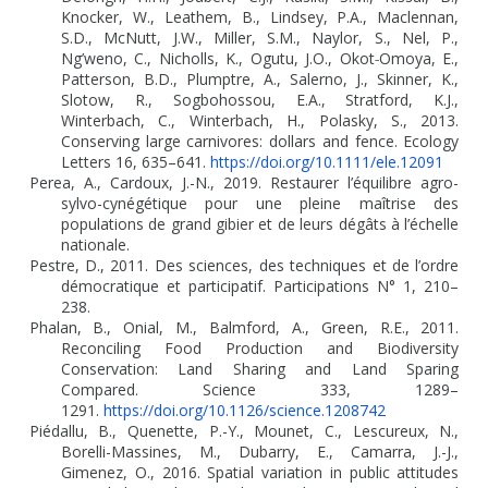
Knocker, W., Leathem, B., Lindsey, P.A., Maclennan,
S.D., McNutt, J.W., Miller, S.M., Naylor, S., Nel, P.,
Ng’weno, C., Nicholls, K., Ogutu, J.O., Okot
‐
Omoya, E.,
Patterson, B.D., Plumptre, A., Salerno, J., Skinner, K.,
Slotow, R., Sogbohossou, E.A., Stratford, K.J.,
Winterbach, C., Winterbach, H., Polasky, S., 2013.
Conserving large carnivores: dollars and fence. Ecology
Letters 16, 635–641.
https://doi.org/10.1111/ele.12091
Perea, A., Cardoux, J.-N., 2019. Restaurer l’équilibre agro-
sylvo-cynégétique pour une pleine maîtrise des
populations de grand gibier et de leurs dégâts à l’échelle
nationale.
Pestre, D., 2011. Des sciences, des techniques et de l’ordre
démocratique et participatif. Participations N° 1, 210–
238.
Phalan, B., Onial, M., Balmford, A., Green, R.E., 2011.
Reconciling Food Production and Biodiversity
Conservation: Land Sharing and Land Sparing
Compared. Science 333, 1289–
1291.
https://doi.org/10.1126/science.1208742
Piédallu, B., Quenette, P.-Y., Mounet, C., Lescureux, N.,
Borelli-Massines, M., Dubarry, E., Camarra, J.-J.,
Gimenez, O., 2016. Spatial variation in public attitudes