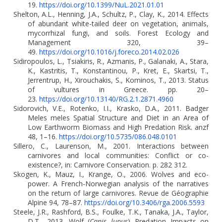
19.
https://doi.org/10.1399/NuL.2021.01.01
Shelton, A.L., Henning, J.A., Schultz, P., Clay, K., 2014. Effects
of abundant white-tailed deer on vegetation, animals,
mycorrhizal fungi, and soils. Forest Ecology and
Management 320, 39–
49.
https://doi.org/10.1016/j.foreco.2014.02.026
Sidiropoulos, L., Tsiakiris, R., Azmanis, P., Galanaki, A., Stara,
K., Kastritis, T., Konstantinou, P., Kret, E., Skartsi, T.,
Jerrentrup, H., Xirouchakis, S., Kominos, T., 2013. Status
of vultures in Greece. pp. 20–
23.
https://doi.org/10.13140/RG.2.1.2871.4960
Sidorovich, V.E., Rotenko, I.I., Krasko, D.A., 2011. Badger
Meles meles Spatial Structure and Diet in an Area of
Low Earthworm Biomass and High Predation Risk. anzf
48, 1–16.
https://doi.org/10.5735/086.048.0101
Sillero, C., Laurenson, M., 2001. Interactions between
carnivores and local communities: Conflict or co-
existence?, in: Carnivore Conservation. p. 282 312.
Skogen, K., Mauz, I., Krange, O., 2006. Wolves and eco-
power. A French-Norwegian analysis of the narratives
on the return of large carnivores. Revue de Géographie
Alpine 94, 78–87.
https://doi.org/10.3406/rga.2006.5593
Steele, J.R., Rashford, B.S., Foulke, T.K., Tanaka, J.A., Taylor,
D.T., 2013. Wolf (
Canis lupus
) Predation Impacts on