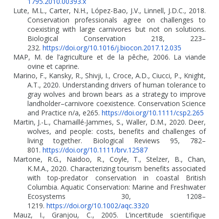
1795.2010.00393.x
Lute, M.L., Carter, N.H., López-Bao, J.V., Linnell, J.D.C., 2018.
Conservation professionals agree on challenges to
coexisting with large carnivores but not on solutions.
Biological Conservation 218, 223–
232.
https://doi.org/10.1016/j.biocon.2017.12.035
MAP, M. de l’agriculture et de la pêche, 2006. La viande
ovine et caprine.
Marino, F., Kansky, R., Shivji, I., Croce, A.D., Ciucci, P., Knight,
A.T., 2020. Understanding drivers of human tolerance to
gray wolves and brown bears as a strategy to improve
landholder–carnivore coexistence. Conservation Science
and Practice n/a, e265.
https://doi.org/10.1111/csp2.265
Martin, J.-L., Chamaillé
‐
Jammes, S., Waller, D.M., 2020. Deer,
wolves, and people: costs, benefits and challenges of
living together. Biological Reviews 95, 782–
801.
https://doi.org/10.1111/brv.12587
Martone, R.G., Naidoo, R., Coyle, T., Stelzer, B., Chan,
K.M.A., 2020. Characterizing tourism benefits associated
with top-predator conservation in coastal British
Columbia. Aquatic Conservation: Marine and Freshwater
Ecosystems 30, 1208–
1219.
https://doi.org/10.1002/aqc.3320
Mauz, I., Granjou, C., 2005. L’incertitude scientifique