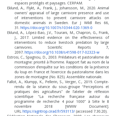
espaces protégés et paysages. CERPAM.
Eklund, A., Flykt, A., Frank, J., Johansson, M., 2020. Animal
owners’ appraisal of large carnivore presence and use
of interventions to prevent carnivore attacks on
domestic animals in Sweden. Eur J Wildl Res 66,
31.
https://doi.org/10.1007/s10344-020-1369-0
Eklund, A., López-Bao, J.V., Tourani, M., Chapron, G., Frank,
J., 2017. Limited evidence on the effectiveness of
interventions to reduce livestock predation by large
carnivores. Scientific Reports 7,
2097.
https://doi.org/10.1038/s41598-017-02323-w
Estrosi, C., Spagnou, D., 2003. Prédateurs et pastoralisme de
montagne: priorité à l’homme. Rapport fait au nom de la
commission d’enquête sur les conditions de la présence
du loup en France et l’exercice du pastoralisme dans les
zones de montagne (No. 825). Assemblée nationale.
Fallot, A., Klumpp, K., Pellerin, S., Verger, C., 2019. Compte-
rendu de la séance du sous-groupe “Perceptions et
pratiques des agriculteurs” de l’atelier de réflexion
scientifique “La recherche française autour du
programme de recherche 4 pour 1000” à Sète le 8
novembre 2018 [WWW Document].
URL
https://agritrop.cirad.fr/593113/
(accessed 7.30.20).