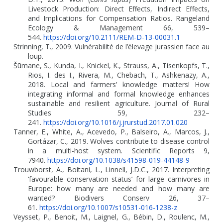
Livestock Production: Direct Effects, Indirect Effects,
and Implications for Compensation Ratios. Rangeland
Ecology & Management 66, 539–
544.
https://doi.org/10.2111/REM-D-13-00031.1
Strinning, T., 2009. Vulnérabilité de l’élevage jurassien face au
loup.
Šūmane, S., Kunda, I., Knickel, K., Strauss, A., Tisenkopfs, T.,
Rios, I. des I., Rivera, M., Chebach, T., Ashkenazy, A.,
2018. Local and farmers’ knowledge matters! How
integrating informal and formal knowledge enhances
sustainable and resilient agriculture. Journal of Rural
Studies 59, 232–
241.
https://doi.org/10.1016/j.jrurstud.2017.01.020
Tanner, E., White, A., Acevedo, P., Balseiro, A., Marcos, J.,
Gortázar, C., 2019. Wolves contribute to disease control
in a multi-host system. Scientific Reports 9,
7940.
https://doi.org/10.1038/s41598-019-44148-9
Trouwborst, A., Boitani, L., Linnell, J.D.C., 2017. Interpreting
‘favourable conservation status’ for large carnivores in
Europe: how many are needed and how many are
wanted? Biodivers Conserv 26, 37–
61.
https://doi.org/10.1007/s10531-016-1238-z
Veysset, P., Benoit, M., Laignel, G., Bébin, D., Roulenc, M.,