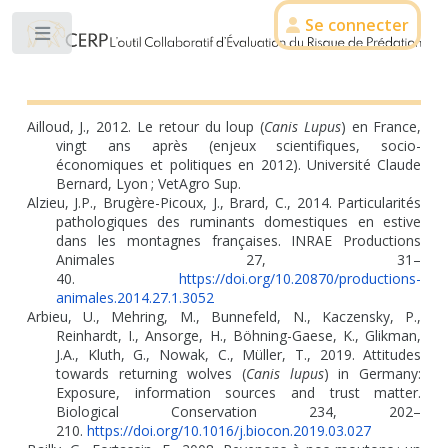
Se connecter
Toggle
Ailloud, J., 2012. Le retour du loup (
Canis Lupus
) en France,
vingt ans après (enjeux scientifiques, socio-
économiques et politiques en 2012). Université Claude
Bernard, Lyon
; VetAgro Sup.
Alzieu, J.P., Brugère-Picoux, J., Brard, C., 2014. Particularités
pathologiques des ruminants domestiques en estive
dans les montagnes françaises. INRAE Productions
Animales 27, 31–
40.
https://doi.org/10.20870/productions-
animales.2014.27.1.3052
Arbieu, U., Mehring, M., Bunnefeld, N., Kaczensky, P.,
Reinhardt, I., Ansorge, H., Böhning-Gaese, K., Glikman,
J.A., Kluth, G., Nowak, C., Müller, T., 2019. Attitudes
towards returning wolves (
Canis lupus
) in Germany:
Exposure, information sources and trust matter.
Biological Conservation 234, 202–
210.
https://doi.org/10.1016/j.biocon.2019.03.027