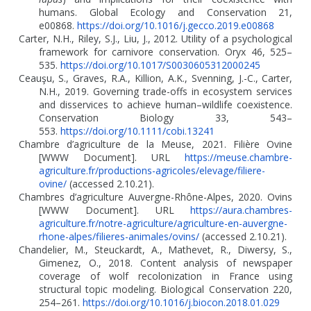
humans. Global Ecology and Conservation 21,
e00868.
https://doi.org/10.1016/j.gecco.2019.e00868
Carter, N.H., Riley, S.J., Liu, J., 2012. Utility of a psychological
framework for carnivore conservation. Oryx 46, 525–
535.
https://doi.org/10.1017/S0030605312000245
Ceauşu, S., Graves, R.A., Killion, A.K., Svenning, J.-C., Carter,
N.H., 2019. Governing trade-offs in ecosystem services
and disservices to achieve human–wildlife coexistence.
Conservation Biology 33, 543–
553.
https://doi.org/10.1111/cobi.13241
Chambre d’agriculture de la Meuse, 2021. Filière Ovine
[WWW Document]. URL
https://meuse.chambre-
agriculture.fr/productions-agricoles/elevage/filiere-
ovine/
(accessed 2.10.21).
Chambres d’agriculture Auvergne-Rhône-Alpes, 2020. Ovins
[WWW Document]. URL
https://aura.chambres-
agriculture.fr/notre-agriculture/agriculture-en-auvergne-
rhone-alpes/filieres-animales/ovins/
(accessed 2.10.21).
Chandelier, M., Steuckardt, A., Mathevet, R., Diwersy, S.,
Gimenez, O., 2018. Content analysis of newspaper
coverage of wolf recolonization in France using
structural topic modeling. Biological Conservation 220,
254–261.
https://doi.org/10.1016/j.biocon.2018.01.029