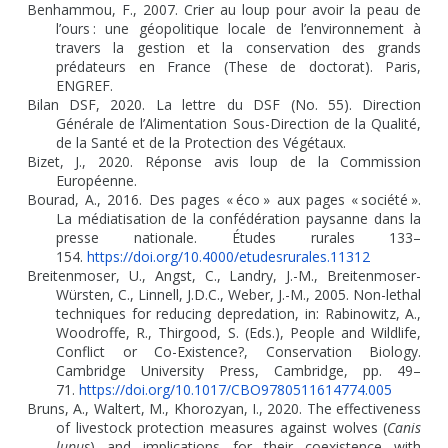
Benhammou, F., 2007. Crier au loup pour avoir la peau de
l’ours
: une géopolitique locale de l’environnement à
travers la gestion et la conservation des grands
prédateurs en France (These de doctorat). Paris,
ENGREF.
Bilan DSF, 2020. La lettre du DSF (No. 55). Direction
Générale de l’Alimentation Sous-Direction de la Qualité,
de la Santé et de la Protection des Végétaux.
Bizet, J., 2020. Réponse avis loup de la Commission
Européenne.
Bourad, A., 2016. Des pages «
éco
» aux pages «
société
».
La médiatisation de la confédération paysanne dans la
presse nationale. Études rurales 133–
154.
https://doi.org/10.4000/etudesrurales.11312
Breitenmoser, U., Angst, C., Landry, J.-M., Breitenmoser-
Würsten, C., Linnell, J.D.C., Weber, J.-M., 2005. Non-lethal
techniques for reducing depredation, in: Rabinowitz, A.,
Woodroffe, R., Thirgood, S. (Eds.), People and Wildlife,
Conflict or Co-Existence?, Conservation Biology.
Cambridge University Press, Cambridge, pp. 49–
71.
https://doi.org/10.1017/CBO9780511614774.005
Bruns, A., Waltert, M., Khorozyan, I., 2020. The effectiveness
of livestock protection measures against wolves (
Canis
lupus
) and implications for their coexistence with