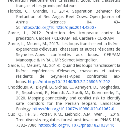
Fédération Nationale des Chasseurs, 2008. Les chasseurs
français et les grands prédateurs.
Flörcke, C., Grandin, T., 2014. Separation Behavior for
Parturition of Red Angus Beef Cows. Open Journal of
Animal Sciences 04, 43–
50.
https://doi.org/10.4236/ojas.2014.42007
Garde, L., 2012. Protection des troupeaux contre la
prédation, Cardere / CERPAM. ed. Cardere / CERPAM.
Garde, L., Meuret, M., 2017a. les loups franchissent la lisière
:
expériences d’éleveurs, chasseurs et autres résidents de
Seyne-les-Alpes confrontés aux loups. CERPAM
Manosque & INRA UMR Selmet Montpellier.
Garde, L., Meuret, M., 2017b. Quand les loups franchissent la
lisière
: expériences d’éleveurs, chasseurs et autres
résidents de Seyne-les-Alpes confrontés aux
loups.
https://doi.org/10.13140/RG.2.2.26806.91202
Ghoddousi, A., Bleyhl, B., Sichau, C., Ashayeri, D., Moghadas,
P., Sepahvand, P., Hamidi, A., Soofi, M., Kuemmerle, T.,
2020. Mapping connectivity and conflict risk to identify
safe corridors for the Persian leopard. Landscape
Ecology.
https://doi.org/10.1007/s10980-020-01062-0
Guo, Q., Fei, S., Potter, K.M., Liebhold, A.M., Wen, J., 2019.
Tree diversity regulates forest pest invasion. PNAS 116,
7382–7386.
https://doi.org/10.1073/pnas.1821039116