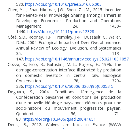
580.
https://doi.org/10.1016/j.tree.2016.06.003
Chen, Y.-J., Shanthikumar, J.G., Shen, Z.-J.M., 2015. Incentive
for Peer-to-Peer Knowledge Sharing among Farmers in
Developing Economies. Production and Operations
Management 24, 1430–
1440.
https://doi.org/10.1111/poms.12328
Côté, S.D., Rooney, T.P., Tremblay, J.-P., Dussault, C., Waller,
D.M., 2004. Ecological Impacts of Deer Overabundance.
Annual Review of Ecology, Evolution, and Systematics
35, 113–
147.
https://doi.org/10.1146/annurev.ecolsys.35.021103.105
Cozza, K., Fico, R., Battistini, M.-L., Rogers, E., 1996. The
damage-conservation interface illustrated by predation
on domestic livestock in central Italy. Biological
Conservation 78, 329–
336.
https://doi.org/10.1016/S0006-3207(96)00053-5
Deguara, S., 2004. Conditions d’émergence de la
Confédération paysanne et conditions de production
d’une nouvelle idéologie paysanne
: éléments pour une
socio-histoire du mouvement progressiste paysan.
Quaderni 56, 71–
83.
https://doi.org/10.3406/quad.2004.1651
Denis, B., 2012. Wolves are back in France [WWW