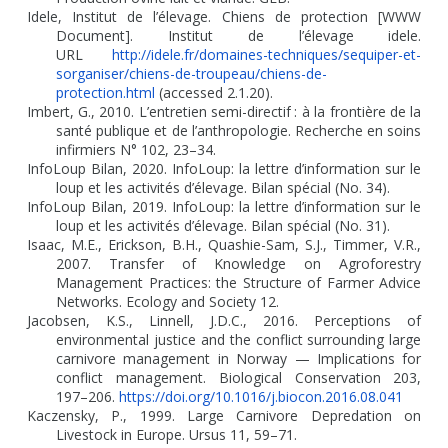
Idele, Institut de l’élevage. Chiens de protection [WWW
Document]. Institut de l’élevage idele.
URL
http://idele.fr/domaines-techniques/sequiper-et-
sorganiser/chiens-de-troupeau/chiens-de-
protection.html
(accessed 2.1.20).
Imbert, G., 2010. L’entretien semi-directif
: à la frontière de la
santé publique et de l’anthropologie. Recherche en soins
infirmiers N° 102, 23–34.
InfoLoup Bilan, 2020. InfoLoup: la lettre d’information sur le
loup et les activités d’élevage. Bilan spécial (No. 34).
InfoLoup Bilan, 2019. InfoLoup: la lettre d’information sur le
loup et les activités d’élevage. Bilan spécial (No. 31).
Isaac, M.E., Erickson, B.H., Quashie-Sam, S.J., Timmer, V.R.,
2007. Transfer of Knowledge on Agroforestry
Management Practices: the Structure of Farmer Advice
Networks. Ecology and Society 12.
Jacobsen, K.S., Linnell, J.D.C., 2016. Perceptions of
environmental justice and the conflict surrounding large
carnivore management in Norway — Implications for
conflict management. Biological Conservation 203,
197–206.
https://doi.org/10.1016/j.biocon.2016.08.041
Kaczensky, P., 1999. Large Carnivore Depredation on
Livestock in Europe. Ursus 11, 59–71.