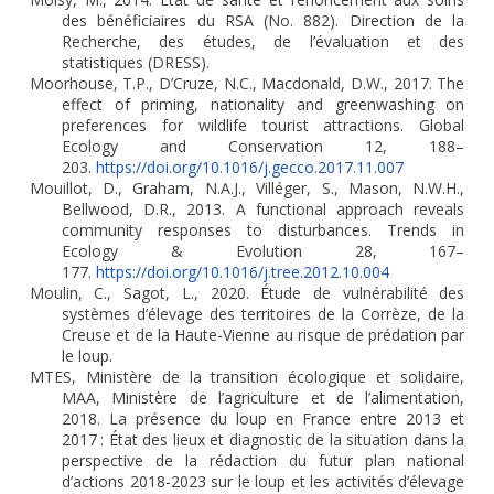
des bénéficiaires du RSA (No. 882). Direction de la
Recherche, des études, de l’évaluation et des
statistiques (DRESS).
Moorhouse, T.P., D’Cruze, N.C., Macdonald, D.W., 2017. The
effect of priming, nationality and greenwashing on
preferences for wildlife tourist attractions. Global
Ecology and Conservation 12, 188–
203.
https://doi.org/10.1016/j.gecco.2017.11.007
Mouillot, D., Graham, N.A.J., Villéger, S., Mason, N.W.H.,
Bellwood, D.R., 2013. A functional approach reveals
community responses to disturbances. Trends in
Ecology & Evolution 28, 167–
177.
https://doi.org/10.1016/j.tree.2012.10.004
Moulin, C., Sagot, L., 2020. Étude de vulnérabilité des
systèmes d’élevage des territoires de la Corrèze, de la
Creuse et de la Haute-Vienne au risque de prédation par
le loup.
MTES, Ministère de la transition écologique et solidaire,
MAA, Ministère de l’agriculture et de l’alimentation,
2018. La présence du loup en France entre 2013 et
2017
: État des lieux et diagnostic de la situation dans la
perspective de la rédaction du futur plan national
d’actions 2018-2023 sur le loup et les activités d’élevage