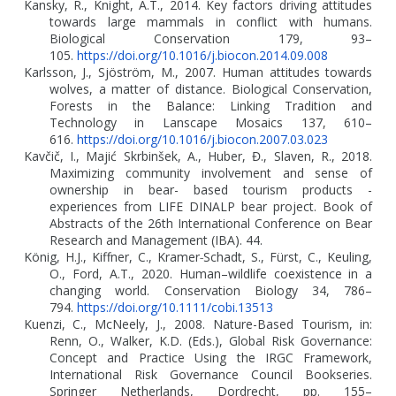
Kansky, R., Knight, A.T., 2014. Key factors driving attitudes
towards large mammals in conflict with humans.
Biological Conservation 179, 93–
105.
https://doi.org/10.1016/j.biocon.2014.09.008
Karlsson, J., Sjöström, M., 2007. Human attitudes towards
wolves, a matter of distance. Biological Conservation,
Forests in the Balance: Linking Tradition and
Technology in Lanscape Mosaics 137, 610–
616.
https://doi.org/10.1016/j.biocon.2007.03.023
Kavčič, I., Majić Skrbinšek, A., Huber, Đ., Slaven, R., 2018.
Maximizing community involvement and sense of
ownership in bear- based tourism products -
experiences from LIFE DINALP bear project. Book of
Abstracts of the 26th International Conference on Bear
Research and Management (IBA). 44.
König, H.J., Kiffner, C., Kramer
‐
Schadt, S., Fürst, C., Keuling,
O., Ford, A.T., 2020. Human–wildlife coexistence in a
changing world. Conservation Biology 34, 786–
794.
https://doi.org/10.1111/cobi.13513
Kuenzi, C., McNeely, J., 2008. Nature-Based Tourism, in:
Renn, O., Walker, K.D. (Eds.), Global Risk Governance:
Concept and Practice Using the IRGC Framework,
International Risk Governance Council Bookseries.
Springer Netherlands, Dordrecht, pp. 155–